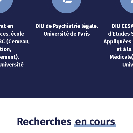
at en
DIU de Psychiatrie légale,
DIU CES
ces, école
Université de Paris
d’Etudes 
3C (Cerveau,
Appliquées 
tion,
et à la
ement),
Médicale
niversité
Univ
Recherches
en cours