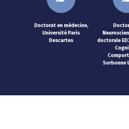
Doctorat en médecine,
Doctor
Université Paris
Neuroscien
Descartes
doctorale ED
Cogni
Comport
Sorbonne U