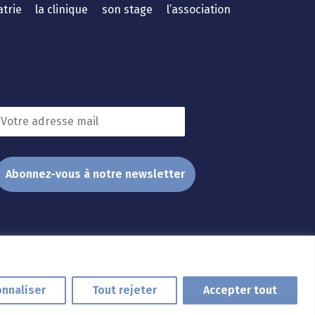
atrie
la clinique
son stage
l’association
nnaliser
Tout rejeter
Accepter tout