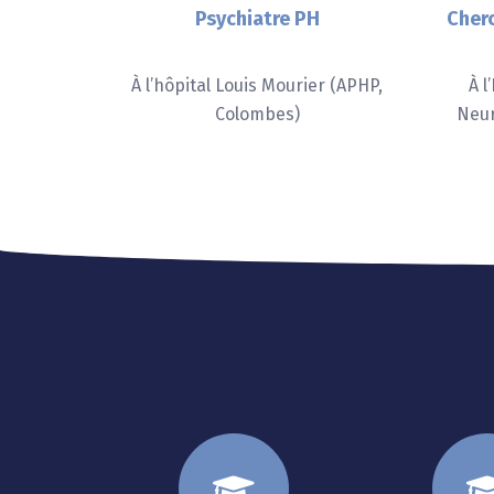
Psychiatre PH
Cher
À l’hôpital Louis Mourier (APHP,
À l
Colombes)
Neur