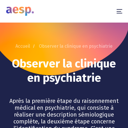
To
na
Accueil
Observer la clinique en psychiatrie
Observer la clinique
en psychiatrie
Après la première étape du raisonnement
médical en psychiatrie, qui consiste à
réaliser une description sémiologique
complète, la deuxième étape concerne