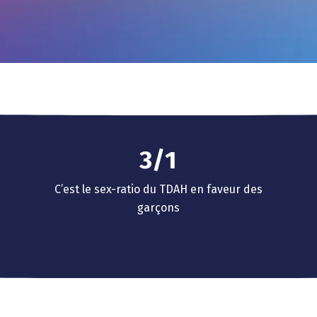
0
1
2
0
3
/
1
4
2
C’est le sex-ratio du TDAH en faveur des
5
3
garçons
6
4
7
5
8
6
9
7