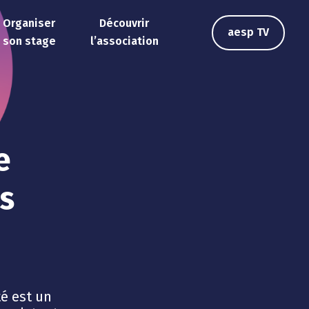
Organiser
Découvrir
aesp TV
son stage
l’association
e
ns
té est un