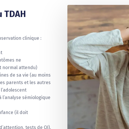
u TDAH
bservation clinique :
nt
mptômes ne
 normal attendu)
ines de sa vie (au moins
es parents et les autres
 l’adolescent
à l’analyse sémiologique
fance (il doit
’attention, tests de QI),