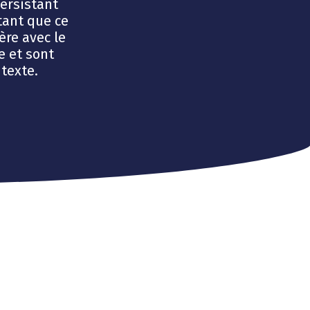
ersistant
tant que ce
ère avec le
 et sont
texte.