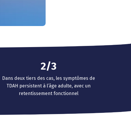
0
0
1
1
2
2
/
3
3
4
Dans deux tiers des cas, les symptômes de
4
5
TDAH persistent à l’âge adulte, avec un
retentissement fonctionnel
5
6
6
7
7
8
8
9