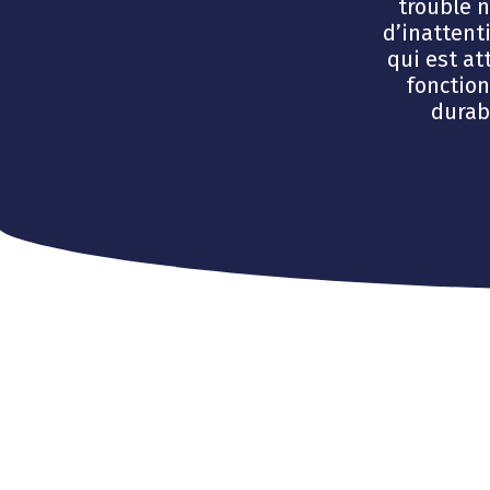
trouble 
d’inattent
qui est at
fonctio
durab