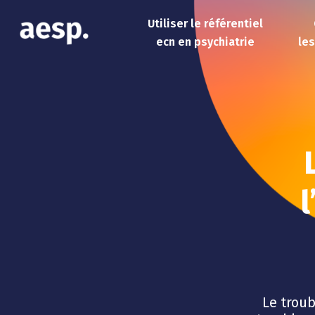
Utiliser le référentiel
ecn en psychiatrie
le
l
Le troub