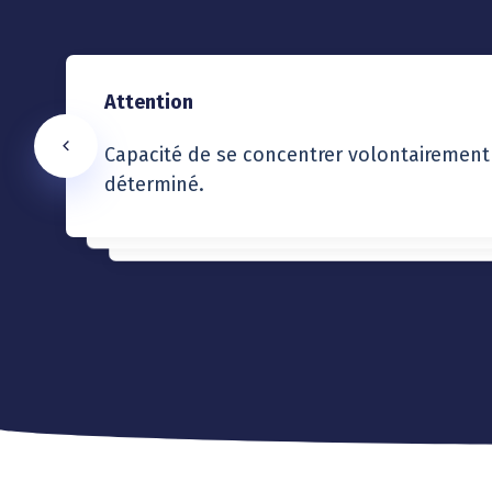
Attention
Hyperactivité
Impulsivité
Capacité de se concentrer volontairement
Qui caractérise une activité intense ou exc
déterminé.
Qui agit sous l'impulsion de mouvements 
anormalement élevée.
forts que sa volonté.