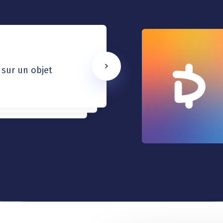
 sur un objet
essive,
spontanés ou plus