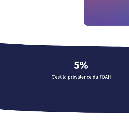
0
1
2
3
4
5
%
6
C’est la prévalence du TDAH
7
8
9