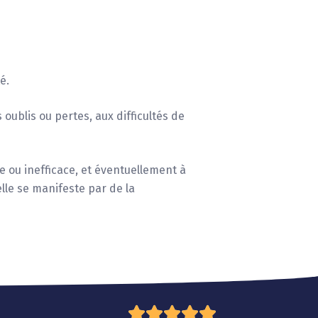
9
é.
 oublis ou pertes, aux difficultés de
 ou inefficace, et éventuellement à
elle se manifeste par de la




