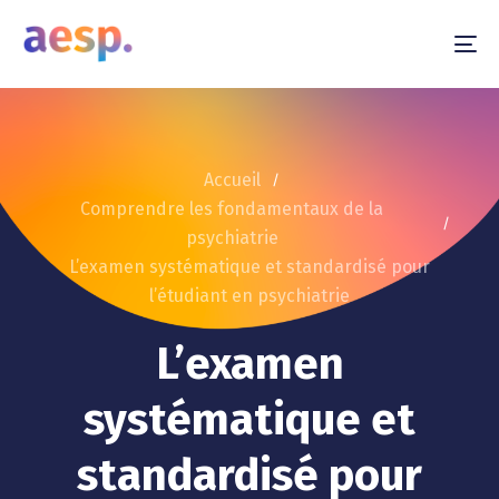
To
na
Accueil
Comprendre les fondamentaux de la
psychiatrie
L’examen systématique et standardisé pour
l’étudiant en psychiatrie
L’examen
systématique et
standardisé pour