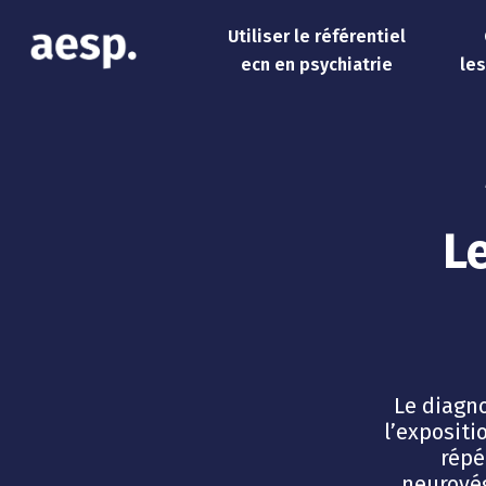
Utiliser le référentiel
ecn en psychiatrie
le
L
Le diagno
l’exposit
répé
neurovég