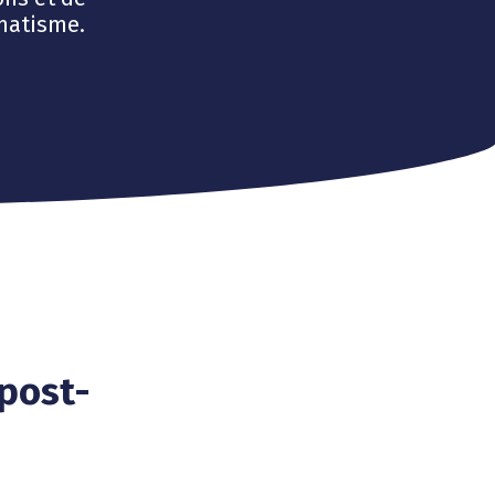
matisme.
post-