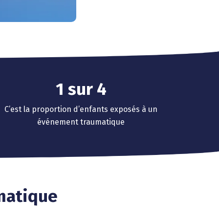
0
1
2
0
3
1
sur
4
2
5
C’est la proportion d’enfants exposés à un
3
6
événement traumatique
4
7
5
8
6
9
7
matique
8