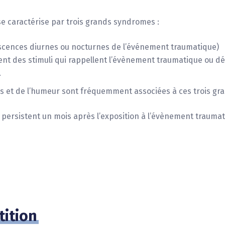
9
8
8
9
9
se caractérise par trois grands syndromes :
iscences diurnes ou nocturnes de l’événement traumatique)
t des stimuli qui rappellent l’évènement traumatique ou dé
.
ns et de l’humeur sont fréquemment associées à ces trois g
 persistent un mois après l’exposition à l’évènement traumat
tition