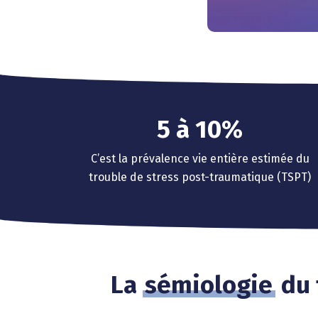
0
1
2
3
4
0
5
à
1
0
%
6
2
1
C’est la prévalence vie entière estimée du
7
3
2
trouble de stress post-traumatique (TSPT)
8
4
3
9
5
4
6
5
7
6
La
sémiologie
du 
8
7