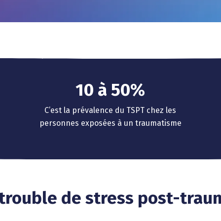
0
1
2
3
0
4
1
0
à
5
0
%
2
1
6
1
C’est la prévalence du TSPT chez les
3
2
7
2
personnes exposées à un traumatisme
4
3
8
3
5
4
9
4
6
5
5
7
6
6
trouble de stress post-trau
8
7
7