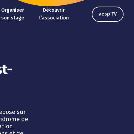
Organiser
Découvrir
aesp TV
son stage
l’association
e
t-
repose sur
yndrome de
ation
ons et de