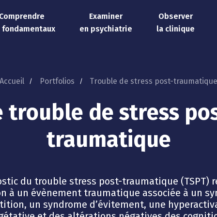
Comprendre
Examiner
Observer
s fondamentaux
en psychiatrie
la clinique
Accueil
Portfolios
Trouble de stress post-traumatiqu
e trouble de stress pos
traumatique
stic du trouble stress post-traumatique (TSPT) 
ion à un évènement traumatique associée à un s
tition, un syndrome d’évitement, une hyperactiv
étative et des altérations négatives des cogniti