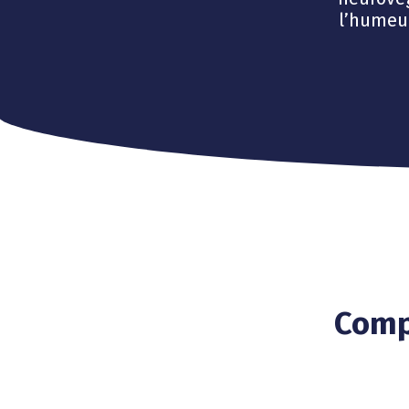
l’humeu
Comp