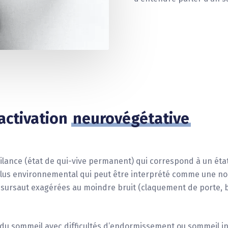
activation
neurovégétative
lance (état de qui-vive permanent) qui correspond à un état 
ulus environnemental qui peut être interprété comme une no
sursaut exagérées au moindre bruit (claquement de porte, b
 du sommeil avec difficultés d’endormissement ou sommeil i