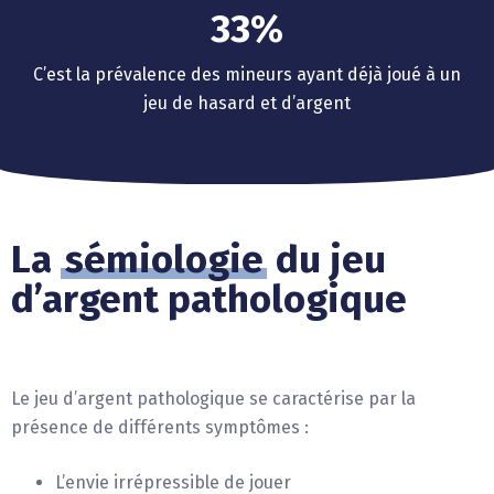
6
3
3
%
7
4
4
C’est la prévalence des mineurs ayant déjà joué à un
8
5
5
jeu de hasard et d’argent
9
6
6
7
7
8
8
La
sémiologie
du jeu
9
9
d’argent pathologique
Le jeu d’argent pathologique se caractérise par la
présence de différents symptômes :
L’envie irrépressible de jouer