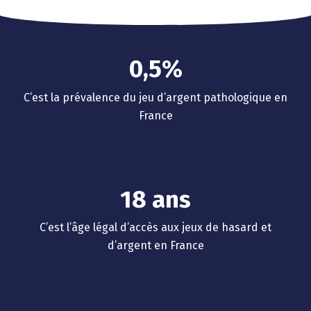
0
3
1
4
2
0
,
5
%
3
1
6
4
C’est la prévalence du jeu d’argent pathologique en
2
7
France
5
3
8
6
4
9
0
7
5
1
8
ans
6
2
9
C’est l’âge légal d’accès aux jeux de hasard et
7
3
d’argent en France
0
0
8
4
1
1
9
5
2
2