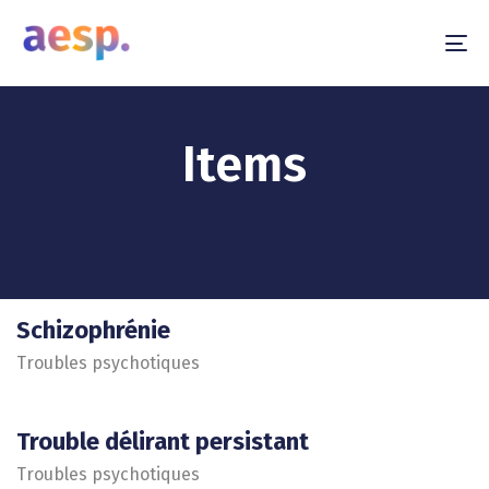
To
na
Items
Schizophrénie
Troubles psychotiques
Trouble délirant persistant
Troubles psychotiques